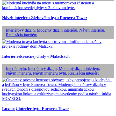
Návrh interiéru 2-izbového bytu Eurovea Tower
Interiérový dizajn
,
Moderný dizajn interiéru
,
Návrh interiéru
,
Realizácia interiéru
Interiér rekreačnej chaty v Malackách
Interiér bytu
,
Interiérový dizajn
,
Moderný dizajn interiéru
,
Návrh interiéru
,
Návrh interiéru bytu
,
Realizácia interiéru
Luxusný interiér bytu Eurovea Tower