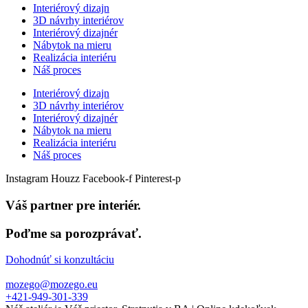
Interiérový dizajn
3D návrhy interiérov
Interiérový dizajnér
Nábytok na mieru
Realizácia interiéru
Náš proces
Interiérový dizajn
3D návrhy interiérov
Interiérový dizajnér
Nábytok na mieru
Realizácia interiéru
Náš proces
Instagram
Houzz
Facebook-f
Pinterest-p
Váš partner pre interiér.
Poďme sa porozprávať.
Dohodnúť si konzultáciu
mozego@mozego.eu
+421-949-301-339