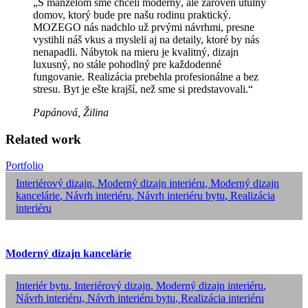
„S manželom sme chceli moderný, ale zároveň útulný
domov, ktorý bude pre našu rodinu praktický.
MOZEGO nás nadchlo už prvými návrhmi, presne
vystihli náš vkus a mysleli aj na detaily, ktoré by nás
nenapadli. Nábytok na mieru je kvalitný, dizajn
luxusný, no stále pohodlný pre každodenné
fungovanie. Realizácia prebehla profesionálne a bez
stresu. Byt je ešte krajší, než sme si predstavovali.“
Papánová, Žilina
Related work
Portfolio
Interiérový dizajn
,
Moderný dizajn interiéru
,
Moderný dizajn
kancelárie
,
Návrh interiéru
,
Návrh interiéru bytu
,
Realizácia
interiéru
Moderný dizajn kancelárie
Interiér bytu
,
Interiérový dizajn
,
Moderný dizajn interiéru
,
Návrh interiéru
,
Návrh interiéru bytu
,
Realizácia interiéru