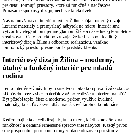
pre detail formujú priestory, ktoré sú funkčné a nadčasové.
Prinášame špičkový dizajn, nech ste kdekoľvek.
Náš najnovší návrh interiéru bytu v Žiline spája moderný dizajn,
luxusné materiály a premyslený nábytok na mieru. Interiér sme
vytvorili v elegantnom, jemne glamour štýle a následne aj kompletne
zrealizovali. Celý projekt potvrdzuje, že keď sa spojí kvalitný
interiérový dizajn Žilina s odbornou realizáciou, vznikne
harmonický priestor presne podľa predstáv klienta.
Interiérový dizajn Žilina – moderný,
útulný a funkčný interiér pre mladú
rodinu
Tento interiérový návrh bytu sme tvorili ako komplexnú zákazku: od
3D návrhu, cez výber materiálov až po realizáciu interiéru na kľúč.
Byt pôsobí teplo, čisto a moderne, pričom využíva kvalitné
materiály, krištáľové svietidlá a nadčasové farebné kombinácie.
Keďže majitelia chceli dizajn bytu na mieru, kládli sme dôraz na
funkčnosť a detailné remeselné spracovanie nábytku. Každý prvok
sme prispôsobili potrebám rodiny vrátane úložných priestorov,