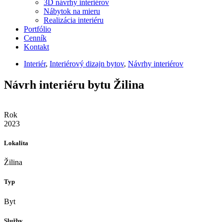
3D návrhy interiérov
Nábytok na mieru
Realizácia interiéru
Portfólio
Cenník
Kontakt
Interiér
,
Interiérový dizajn bytov
,
Návrhy interiérov
Návrh interiéru bytu Žilina
Rok
2023
Lokalita
Žilina
Typ
Byt
Služby